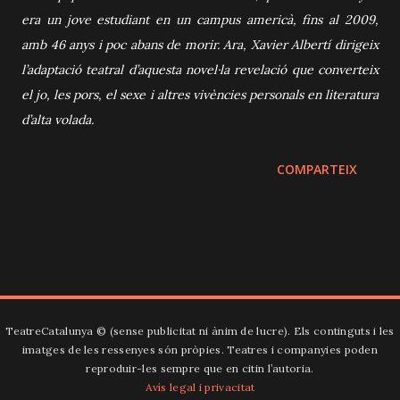
era un jove estudiant en un campus americà, fins al 2009,
amb 46 anys i poc abans de morir. Ara, Xavier Albertí dirigeix
l’adaptació teatral d’aquesta novel·la revelació que converteix
el jo, les pors, el sexe i altres vivències personals en literatura
d’alta volada.
COMPARTEIX
TeatreCatalunya ©️ (sense publicitat ni ànim de lucre). Els continguts i les
imatges de les ressenyes són pròpies. Teatres i companyies poden
reproduir-les sempre que en citin l’autoria.
Avís legal i privacitat