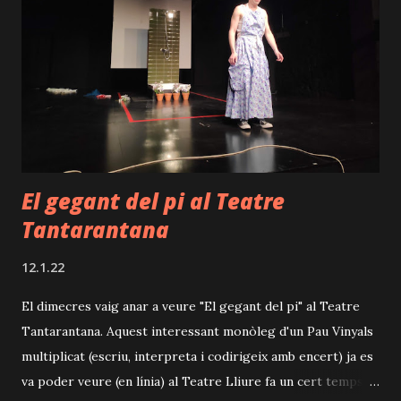
text de Sarah Berthiaume és exquisit, amb alguns girs bojos
memorables... Això no obstant, seria injust destacar-lo
únicament quan tota la resta de l'obra rutlla amb precisió
suïssa: interpretacions brillants (i plenes de dificultats, val a
dir) que fan que et creguis personatges amb els quals
difícilment podries establir empatia de ...
El gegant del pi al Teatre
Tantarantana
12.1.22
El dimecres vaig anar a veure "El gegant del pi" al Teatre
Tantarantana. Aquest interessant monòleg d'un Pau Vinyals
multiplicat (escriu, interpreta i codirigeix amb encert) ja es
va poder veure (en línia) al Teatre Lliure fa un cert temps