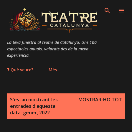
Salta al contingut principal
La teva finestra al teatre de Catalunya. Uns 100
espectacles anuals, valorats des de la meva
experiència.
❓ Què veure?
Més…
E
S'estan mostrant les
MOSTRAR-HO TOT
n
entrades d'aquesta
t
data: gener, 2022
r
a