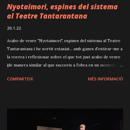
Nyotaimori, espines del sistema
al Teatre Tantarantana
20.1.22
Acabo de veure "Nyotaimori", espines del sistema al Teatre
Tantarantana i he sortit extasiat... amb ganes d'estirar-me a
la vorera i reflexionar sobre el que tot just acabo de veure
(de manera similar al que succeeix a l'obra en un moment
donat, que, per cert, és pura poesia). Definir de què va
COMPARTEIX
MÉS INFORMACIÓ
exactament l'obra resulta certament complicat, perquè
s'entrellacen diferents històries aparentment inconnexes i
s'aborden molts temes socials (majorment feminisme i
capitalisme, a parer meu) però des d'un enfocament
costumista, que el fa molt proper, tant pels personatges
presentats, com per les situacions que protagonitzen. El