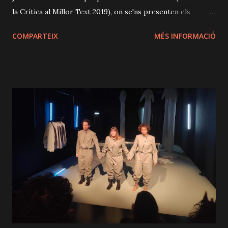
la Crítica al Millor Text 2019), on se'ns presenten els
problemes per arribar a final de mes d'una parella que
COMPARTEIX
MÉS INFORMACIÓ
s'apropa als quaranta, agreujat pel ferotge mercat
immobiliari i la manca d'oportunitats en el mercat laboral,
per les quals es veuen afectats. Així, a través de la seva
quotidianitat en el dia a dia compartint pis (amb el clímax
d'una partida de Monopoli despietada i intensa, com la vida
mateixa) succeiran una sèrie de fets que els marcaran i que
els faran plantejar diverses preguntes: Podem permetre'ns
un habitatge digne? Cap a on anem com a parella? Eduard
Buch i Sara Espígul, àmpliament coneguts pel gran públic,
defensen amb talent als seus personatges, tot sortim dels
mateixos tant al principi com el final (i també en moments
puntuals de l'obra), per tal...