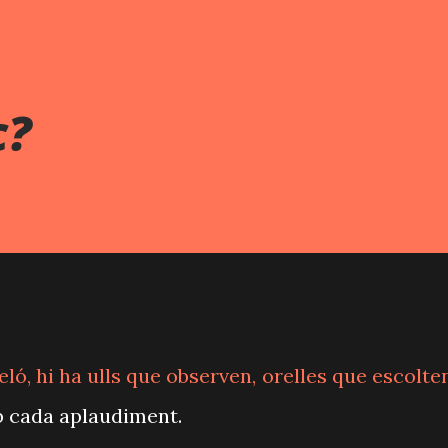
c?
eló, hi ha ulls que observen, orelles que escolten
b cada aplaudiment.