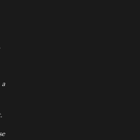
.
 a
.
se