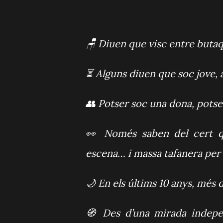
🪑 Diuen que visc entre butaq
⏳ Alguns diuen que soc jove, a
👥 Potser soc una dona, pots
👀 Només saben del cert q
escena… i massa tafanera per 
🌙 En els últims 10 anys, més d
🧭 Des d’una mirada indepen