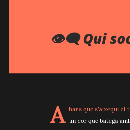
👁️‍🗨️ Qui so
A
bans que s’aixequi el t
un cor que batega am