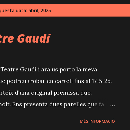
uesta data: abril, 2025
tre Gaudí
 Teatre Gaudí i ara us porto la meva
e podreu trobar en cartell fins al 17-5-25.
teix d'una original premissa que,
olt. Ens presenta dues parelles que fa
en vida, tant en l'àmbit de parella com
MÉS INFORMACIÓ
n plegats. Aquest cop han anat a Cancún, i