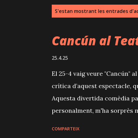
E
S'estan mostrant les entrades d'aq
n
t
Cancún al Tea
r
a
25.4.25
d
El 25-4 vaig veure "Cancún" al
e
crítica d’aquest espectacle, qu
s
Aquesta divertida comèdia par
personalment, m'ha sorprès m
més de 25 anys que comparteix
COMPARTEIX
d'amistat, i que sovint viatge