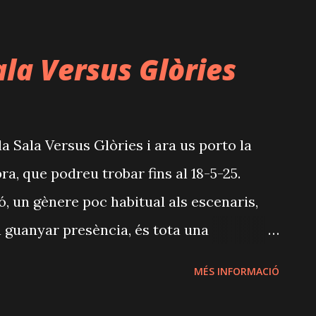
ocurrència: què passaria si... canviessin les
tge? Arran d'aquest fet, es desencadena un
ala Versus Glòries
 tot sobtadament, amb divertides
m apuntava abans, es desenvolupa amb
 constitueix un tancament rodó per part de
 la Sala Versus Glòries i ara us porto la
spectacle. Cal dir que aquest ens ha regalat
a, que podreu trobar fins al 18-5-25.
roy", "El crèdit", "Paraules encadenades" i
ó, un gènere poc habitual als escenaris,
guanyar presència, és tota una
t de l'autor, Joan Yago. El text és brillant
MÉS INFORMACIÓ
est dramaturg, conegut pel seu treball a
anyia "La Calòrica"). Resulta una delícia, i