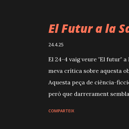
allí un d'ells té una divertida 
parelles, només durant el via
El Futur a la S
esdeveniment que ho canviarà
conseqüències. La trama, co
24.4.25
molta originalitat, i el final
El 24-4 vaig veure "El futur" a
Jordi Galceran, l'autor de l'e
meva crítica sobre aquesta obr
vertaderes joies tals com "Fitz
Aquesta peça de ciència-ficci
"El mètode ...
però que darrerament sembla 
declaració d’intencions per par
COMPARTEIX
(com ja ens té acostumats aqu
la magnífica i referencial comp