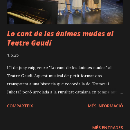
escena: original, valenta i plena de simbolisme. La
protagonista, en una gran interpretació de Cristina Pl...
Lo cant de les ànimes mudes al
Teatre Gaudí
1.6.25
L'1 de juny vaig veure "Lo cant de les ànimes mudes" al
Teatre Gaudí. Aquest musical de petit format ens
transporta a una història que recorda la de "Romeu i
Julieta", però arrelada a la ruralitat catalana en temps antics.
Dues famílies pageses, històricament enfrontades per un
COMPARTEIX
MÉS INFORMACIÓ
camí que divideix les seves terres, protagonitzen una
escalada de conflictes que culmina amb una agressió greu:
una pedrada que deixa una de les filles sense un ull. Malgrat
MÉS ENTRADES