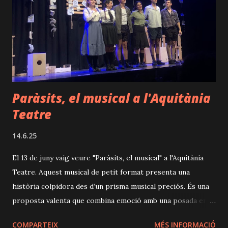
carreres, en Romántico, propietat de Natalio Botana,
fundador del diari sensacionalista d’esquerres "Crítica".
Aquest paral·lelisme, carregat de significat, pren sentit a
mesura que avança la funció i es fa evident la metàfora i
l’engin...
Paràsits, el musical a l'Aquitània
Teatre
14.6.25
El 13 de juny vaig veure "Paràsits, el musical" a l'Aquitània
Teatre. Aquest musical de petit format presenta una
història colpidora des d’un prisma musical preciós. És una
proposta valenta que combina emoció amb una posada en
escena íntima però molt efectiva. L’ampli repartiment
COMPARTEIX
MÉS INFORMACIÓ