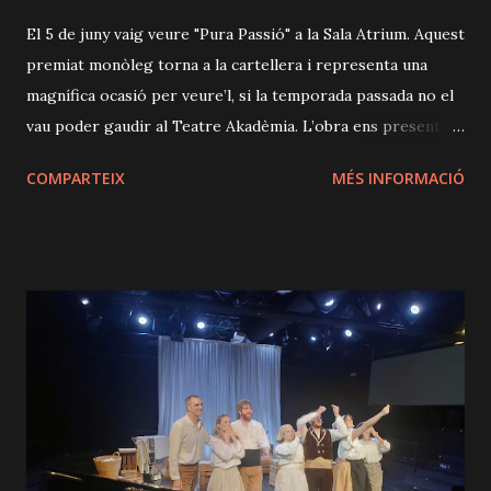
El 5 de juny vaig veure "Pura Passió" a la Sala Atrium. Aquest
premiat monòleg torna a la cartellera i representa una
magnífica ocasió per veure’l, si la temporada passada no el
vau poder gaudir al Teatre Akadèmia. L’obra ens presenta la
història d’una passió desbordada: la protagonista manté
COMPARTEIX
MÉS INFORMACIÓ
una relació esporàdica amb una persona casada, estrangera,
amb un gran poder adquisitiu i una feina de rellevància.
Aquesta aventura li capgira la vida i li desvetlla sentiments
intensos i contradictoris, fins al punt de pràcticament
paralitzar-la, atrapada entre anades i vingudes a causa de
l’obsessió profunda que sent per ell i per aquesta situació.
A través de la seva narració, plena de força i matisos, ens
endinsem en la seva experiència vital i emocional, i podem
empatitzar amb les seves contradiccions, desitjos i pors.
Un dels grans encerts de l’espectacle és la seva posada en