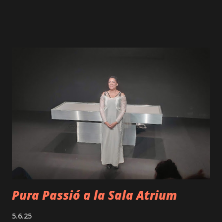
mostra un nivell musical destacable, amb unes actuacions
properes i enèrgiques. A l’escenari hi trobem Lara Alemany
(Ada), Abel Bonet Jr (Barth), Arnau Gallén (Fritz), Teresa
Ibarz (Lena), Ami Luna (Mucki) i Pau de los Ríos (Jean). Tots
ells mostren un magnífic nivell musical. Menció especial per
a Pau de los Ríos, que aporta una presència notable a
l’elenc. La composició musical, a càrrec d’Eduard Tenas, és
preciosa i les cançons arriben realment al cor. Cal destacar
també la direcció artística, signada per Lara Alemany i Ami
Luna. L’obra, basada en fets reals, ens apropa a un grup de
joves resistents durant el nazisme, que lluitaven contra el
règim mitjançant cançons i fins i tot pamflets. Veur...
Pura Passió a la Sala Atrium
5.6.25