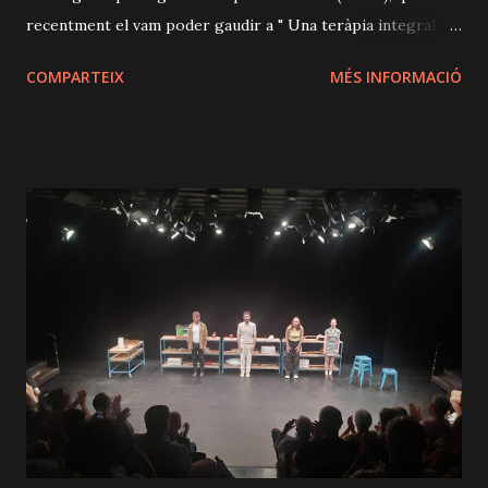
recentment el vam poder gaudir a " Una teràpia integral ",
acompanyat a escena per Silvia Marsó (Violeta). Tots dos,
COMPARTEIX
MÉS INFORMACIÓ
figures majúscules del teatre català, amb sòlides i
contrastades trajectòries, són el gran reclam d’aquest
espectacle, ja que poder-los veure junts a escena
constitueix una autèntica joia. Cal dir que només començar
l’espectacle, aquest ja sorprèn. L’escenografia, de Paco
Azorín, representa una casa moderna i minimalista al bosc,
o, més aviat, una abstracció d’aquesta, ja que és només
figurativa. Aquesta, conjuntament amb una il·luminació molt
ben treballada, constitueix una potent imatge inicial que
situa l’espectador davant una proposta que intueix que serà
especial. Així, veurem com la trobada dels dos personatges
en aquesta moderna i alhora rústica casa al mig del bosc es
pr...