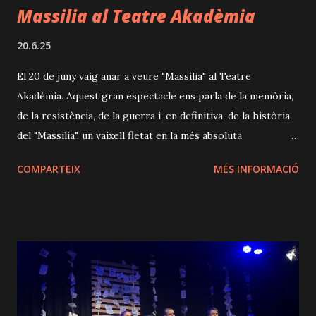
Massilia al Teatre Akadèmia
20.6.25
El 20 de juny vaig anar a veure "Massilia" al Teatre
Akadèmia. Aquest gran espectacle ens parla de la memòria,
de la resistència, de la guerra i, en definitiva, de la història
del "Massilia", un vaixell fletat en la més absoluta
clandestinitat que va portar nombrosos intel·lectuals
COMPARTEIX
MÉS INFORMACIÓ
refugiats de la Segona Guerra Mundial (molts d’ells,
espanyols) cap a Buenos Aires, en un viatge incert, carregat
d’esperança, però també de por i desconeixement. El text
ens transporta tant a la perillosa travessia que van
protagonitzar com als dies que van passar al port, sense
saber si podrien desembarcar, atrapats, amb un futur incert.
La proposta intercala aquesta trama amb una altra
aparentment inconnexa: la història d’un simpàtic cavall de