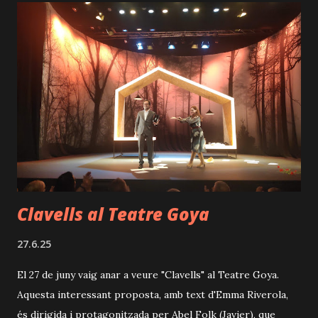
d
e
s
Clavells al Teatre Goya
27.6.25
El 27 de juny vaig anar a veure "Clavells" al Teatre Goya.
Aquesta interessant proposta, amb text d'Emma Riverola,
és dirigida i protagonitzada per Abel Folk (Javier), que