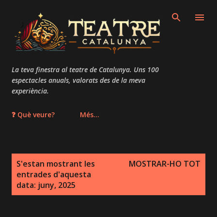
Salta al contingut principal
La teva finestra al teatre de Catalunya. Uns 100
espectacles anuals, valorats des de la meva
experiència.
❓ Què veure?
Més…
E
S'estan mostrant les
MOSTRAR-HO TOT
n
entrades d'aquesta
t
data: juny, 2025
r
a