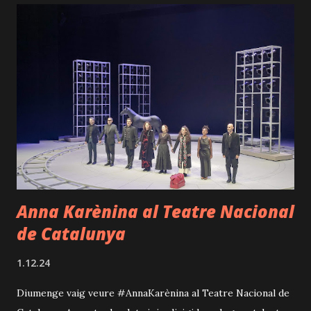
per l'altra. Cal remarcar que el preciós vestuari d'època de
Renato Bianchi, conjuntament amb l'espai escènic a càrrec
de Flotats, multiplicat en aquest treball tan personal,
transporta a la persona espectadora a un viatge a una altra
època. En definitiva, una proposta clàssica de ritme pausat,
on gaudir d'un referent del teatre català com és Flotats.
Tot un combat intel·lectual entre dos il·lustrats d'enorme
prestigi. Una confronta...
Anna Karènina al Teatre Nacional
de Catalunya
1.12.24
Diumenge vaig veure #AnnaKarènina al Teatre Nacional de