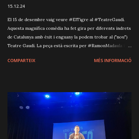
15.12.24
El 15 de desembre vaig veure #ElTigre al #TeatreGaudí.
Aquesta magnífica comèdia ha fet gira per diferents indrets
de Catalunya amb èxit i enguany la podem trobar al ("nou")
Teatre Gaudí. La peça està escrita per #RamonMadaula i es
basa, en part, en la seva experiència amb gurús/"coaches"
COMPARTEIX
MÉS INFORMACIÓ
motivacionals. De fet, segueix de prop la imposició de ser
sempre feliços per aquest sistema capitalista que ens ho
posa tan difícil, negant-nos sovint l'accés a les eines per
poder-hi apropar-nos, sigui habitatge, salari digne, etc.
Així trobarem a escena un d'aquests "professionals" que tot
just acaba de fer una xerrada i ha de fer una sessió
fotogràfica amb una dona que arrossega diversos
problemes personals: arribar a fi de mes, suportar una
parella que la traeix amb una altra persona... ¿Serà capaç el