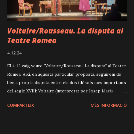
#CrisMartínez, #FrancescMarginet, #ClaraMingueza,
#AbelReyes, #MarcTarrida i #AgnèsCasa, mostra una mol...
Voltaire/Rousseau. La disputa al
Teatre Romea
4.12.24
El 4-12 vaig veure "Voltaire/Rousseau. La disputa" al Teatre
Romea. Així, en aquesta particular proposta, seguirem de
ben a prop la disputa entre els dos filòsofs més importants
del segle XVIII: Voltaire (interpretat per Josep Maria
Flotats) i Rousseau (interpretat per Pep Planas). El text, de
COMPARTEIX
MÉS INFORMACIÓ
Jean-François Prévand, adaptat per locació per Flotats (que
també dirigeix), té un ritme pausat, que permet posar
especial atenció a les grans interpretacions d'aquest duet
amb tanta química, per una banda, i amb la paraula com a tal,