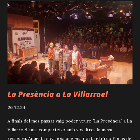
d
e
s
La Presència a La Villarroel
26.12.24
A finals del mes passat vaig poder veure "La Presència" a La
Villarroel i ara comparteixo amb vosaltres la meva
ressenya. Aquesta nova joia que ens porta el grup Focus de