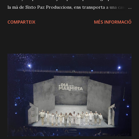
la mà de Sixto Paz Produccions, ens transporta a una caseta
a la muntanya que, sobtadament quedarà pràcticament
COMPARTEIX
MÉS INFORMACIÓ
aïllada per un fort temporal de neu. Entre les quatre parets
trobarem a dos germans i la parella d'un d'aquests que
s'han reunit per culpa del delicat estat de salut del seu
pare, que fa pensar en el pitjor. Ràpidament, avisaran al
metge i rebran una visita inesperada, que tot ho canviarà.
Mentrestant, en paral·lel, es precipitaran una sèrie de fets
gairebé paranormals que no revelaré per evitar espòilers.
El que sí que us puc dir és que el repartiment és una
absoluta meravella. Així, trobarem a Anna Sahun (Sol), Pau
Roca (Ernest), Marc Rodríguez (Miki) i Nausicaa Bonnín
(Sandra) immersos en una sèrie de successos que sens
dubte, els sobrepassaran. Quines sorpreses i intrigues
esperen a...