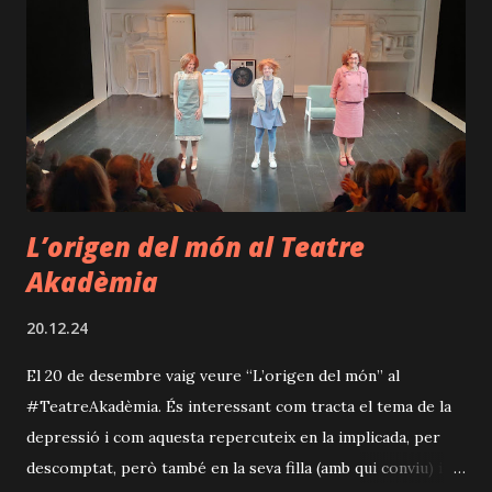
anar a cobrir una notícia relacionada amb el temps a un
petit poblet dels Estats Units. En concret, l'anomenat "Dia
de la Marmota" a Punxsutawney. Allà, la nova ajudant de
producció, Rita (Diana Roig), tindrà un paper destacat... Tot,
però, esclatarà en veure's atrapat en aquest gris dia per a
ell que sembla repetir-se una vega...
L’origen del món al Teatre
Akadèmia
20.12.24
El 20 de desembre vaig veure “L’origen del món” al
#TeatreAkadèmia. És interessant com tracta el tema de la
depressió i com aquesta repercuteix en la implicada, per
descomptat, però també en la seva filla (amb qui conviu) i en