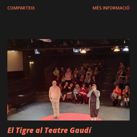
la seva mare (que sovint va a veure-les), de retruc. També
COMPARTEIX
MÉS INFORMACIÓ
resulta enriquidor observar com les diferents generacions
afronten la depressió, ja sigui des de la perspectiva d'una
mare o la d'una filla. Per edat i experiència, la depressió és
afrontada de maneres completament oposades. De fet,
cadascuna entoma aquesta realitat des d’una praxi molt
diferent. Cal dir que el text de #LuciaCalamaro
(#LaVidaSuspesa) és profund, i hi ha una gran bellesa en
aquest... malgrat abordar un tema espinós. En alguns
diàlegs hi ha un veritable treball d’orfebreria amb les
paraules. És un llenguatge molt literari. Resulta modern i
profund, a parts iguals, tot i que en alguns moments, a
causa d’aquesta densitat, pot fer que l’espectador o
espectadora desconnecti. És a dir, n...
El Tigre al Teatre Gaudí