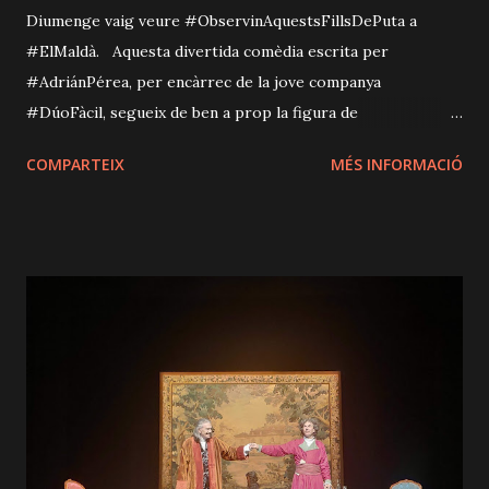
Diumenge vaig veure #ObservinAquestsFillsDePuta a
#ElMaldà. Aquesta divertida comèdia escrita per
#AdriánPérea, per encàrrec de la jove companya
#DúoFàcil, segueix de ben a prop la figura de
#FlorentinoPérez, actual president del Real Madrid, així
COMPARTEIX
MÉS INFORMACIÓ
com de la constructora ACS (des del 1997). Amb ell
descobrirem amb divertits gags, amb un fil conductor, com
capitalisme, futbol i corrupció s'avenen prou bé. Veurem
llavors la relació amb Aznar i el paper d'aquest a la famosa
requalificació urbanística dels terrenys del Madrid, que va
suposar un transvasament de diners públics a aquest club
(privat). Però això no s'atura aquí, ja que veurem també com
a petita escala també ho fem tots això d'anar cap al costat
fosc. Així veurem com s'exerceix la corrupció des de
diferents estrats de la societat de manera transversal.
L'ampli repartiment, conformat per #MarcDomingo,