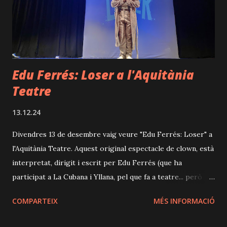
"coach" de capgirar l'estat anímic de la fotògrafa?
¿Aconseguiran dur a terme la sessió fotogràfica amb un
bon resultat? ¿Què en sortirà de tot pl...
Edu Ferrés: Loser a l'Aquitània
Teatre
13.12.24
Divendres 13 de desembre vaig veure "Edu Ferrés: Loser" a
l'Aquitània Teatre. Aquest original espectacle de clown, està
interpretat, dirigit i escrit per Edu Ferrés (que ha
participat a La Cubana i Yllana, pel que fa a teatre... però
també l'hem pogut veure amb papers menors a cinema i
COMPARTEIX
MÉS INFORMACIÓ
televisió). La història, molt ben estructurada, segueix la vida
d’un home que, tot i les nombroses (i còmiques) adversitats,