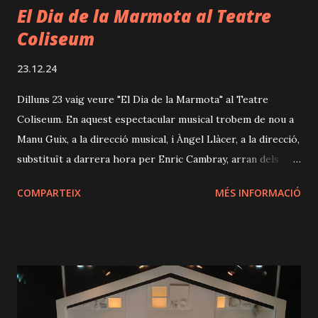
El Dia de la Marmota al Teatre
Coliseum
23.12.24
Dilluns 23 vaig veure "El Dia de la Marmota" al Teatre
Coliseum. En aquest espectacular musical trobem de nou a
Manu Guix, a la direcció musical, i Àngel Llàcer, a la direcció,
substituït a darrera hora per Enric Cambray, arran dels
seus problemes de salut dels quals, per sort, ja s'ha
COMPARTEIX
MÉS INFORMACIÓ
recuperat. Aquest tàndem, que tan bé funciona, any rere any
ens regala musicals d'enorme qualitat i volada, com The
Producers , d'enorme èxit pel que fa a crítica i públic. Ara
ens porten aquest musical protagonitzat per Roc Bernadí,
fent de Phil Connors, un popular i cregut meteoròleg
televisiu que accedirà, rondinant, com gairebé sempre, a