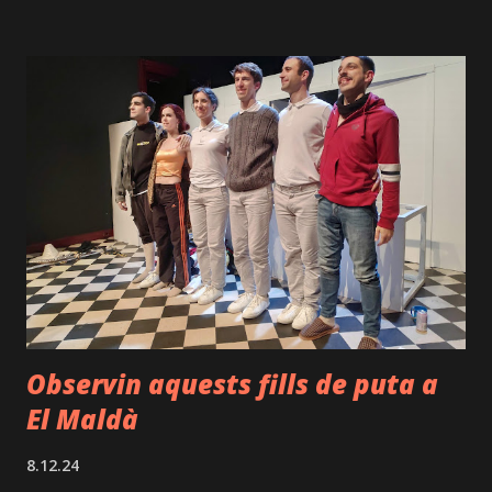
continua lluitant i no defalleix. Aquest relat combina
moments hilarants amb d'altres més pausats. Sens dubte, un
dels punts forts de la peça és el fet que aconsegueix
mantenir l'atenció de l'espectador, de manera
ininterrompuda, tot i la dificultat de no fer servir paraules
en cap moment per part de l'intèrpret. Cal dir, que aquest
es buida a escena amb una actuació a destacar, on mostra un
gran nivell tècnic pel que fa al clown. La seva presència
escènica, la precisió en els moviments i la capacitat de
transmetre emocions sense paraules són digne...
Observin aquests fills de puta a
El Maldà
8.12.24