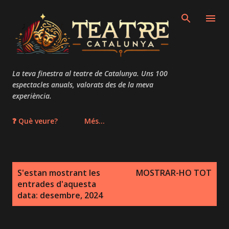
Salta al contingut principal
La teva finestra al teatre de Catalunya. Uns 100
espectacles anuals, valorats des de la meva
experiència.
❓ Què veure?
Més…
E
S'estan mostrant les
MOSTRAR-HO TOT
n
entrades d'aquesta
t
data: desembre, 2024
r
a