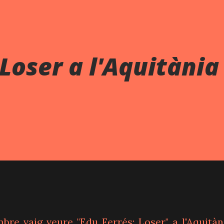
 Loser a l'Aquitània
bre vaig veure "Edu Ferrés: Loser" a l'Aquitàn