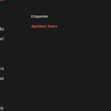
Etiquetes
Aquitània Teatre
du
bé
es
st
ir