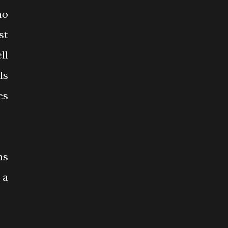
no
st
ll
ls
es
ns
 a