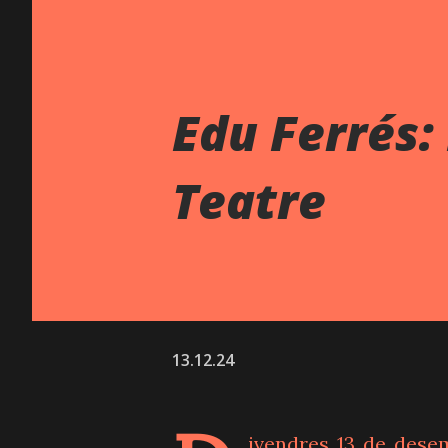
Edu Ferrés:
Teatre
13.12.24
ivendres 13 de desem