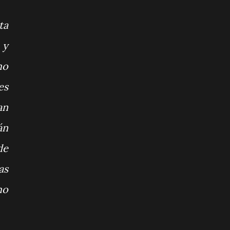
ta
 y
mo
es
an
án
de
as
mo