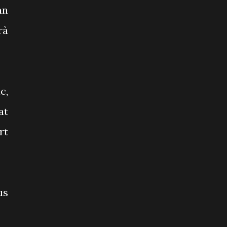
an
rà
c,
at
rt
us