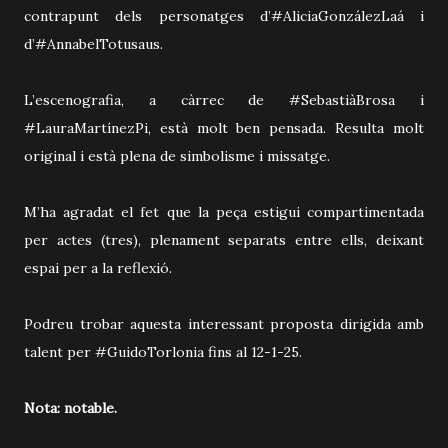
contrapunt dels personatges d’#AliciaGonzálezLaá i
d’#AnnabelTotusaus.
L’escenografia, a càrrec de #SebastiàBrosa i
#LauraMartínezPi, està molt ben pensada. Resulta molt
original i està plena de simbolisme i missatge.
M’ha agradat el fet que la peça estigui compartimentada
per actes (tres), plenament separats entre ells, deixant
espai per a la reflexió.
Podreu trobar aquesta interessant proposta dirigida amb
talent per #GuidoTorlonia fins al 12-1-25.
Nota: notable.