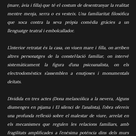
(mare, àvia i filla) que té el costum de desentranyar la realitat
mentre menja, xerra o es vesteix. Una familiaritat filosòfica
que xoca contra la seva pròpia comèdia gràcies a un
llenguatge teatral i embolcallador.
L’interior retratat és la casa, on viuen mare i filla, on arriben
altres personatges de la constel·lació familiar, on intervé
sistemàticament la figura d’una psicoanalista, on els
electrodomèstics s’assemblen a enutjoses i monumentals
deïtats.
Dividida en tres actes (Dona melancòlica a la nevera, Alguns
diumenges en pijama i El silenci de l’analista), l’obra ofereix
una profunda reflexió sobre el malestar de viure, arrelat en
els mecanismes que regulen les relacions familiars, amb
fragilitats amplificades a l’enèsima potència dins dels murs