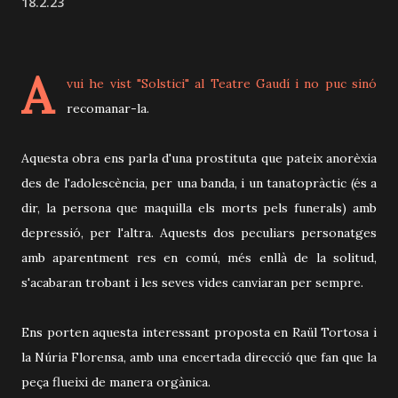
18.2.23
A
vui he vist "Solstici" al Teatre Gaudí i no puc sinó
recomanar-la.
Aquesta obra ens parla d'una prostituta que pateix anorèxia
des de l'adolescència, per una banda, i un tanatopràctic (és a
dir, la persona que maquilla els morts pels funerals) amb
depressió, per l'altra. Aquests dos peculiars personatges
amb aparentment res en comú, més enllà de la solitud,
s'acabaran trobant i les seves vides canviaran per sempre.
Ens porten aquesta interessant proposta en Raül Tortosa i
la Núria Florensa, amb una encertada direcció que fan que la
peça flueixi de manera orgànica.