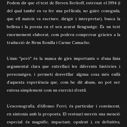
Podem dir que el text de Steven Berkoff, estrenat el 1994 (i
del qual també es va fer una pel·lícula, no gaire coneguda,
que ell mateix va escriure, dirigir i interpretar), busca la
bellesa i la poesia en el seu acurat llenguatge. És un text
enormement elaborat, com podreu comprovar gràcies a la
traducció de Neus Bonilla i Carme Camacho.
L’únic "però" és la manca de girs importants o d’una línia
argumental clara que entrellaci les diferents històries i
personatges, i permeti desvetllar alguna cosa més enllà
d’aquesta experiència que, com he dit abans, no pot ser
entesa simplement com un exercici d’estil.
L’escenografia, d’Alfonso Ferri, és particular i convincent,
en sintonia amb la proposta. El vestuari mereix una menció
especial: és magnífic, impactant, opulent i, en definitiva,