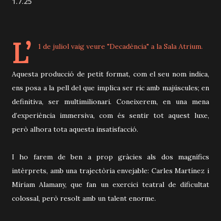
1.7.25
L’
1 de juliol vaig veure "Decadència" a la Sala Atrium.
Aquesta producció de petit format, com el seu nom indica,
ens posa a la pell del que implica ser ric amb majúscules; en
definitiva, ser multimilionari. Coneixerem, en una mena
d’experiència immersiva, com és sentir tot aquest luxe,
però alhora tota aquesta insatisfacció.
I ho farem de ben a prop gràcies als dos magnífics
intèrprets, amb una trajectòria envejable: Carles Martínez i
Míriam Alamany, que fan un exercici teatral de dificultat
colossal, però resolt amb un talent enorme.