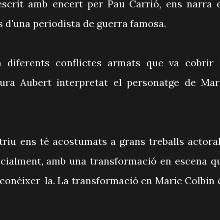
 escrit amb encert per Pau Carrió, ens narra 
s d'una periodista de guerra famosa.
ta diferents conflictes armats que va cobrir 
aura Aubert interpretat el personatge de Mar
triu ens té acostumats a grans treballs actoral
ecialment, amb una transformació en escena q
econèixer-la. La transformació en Marie Colbin 