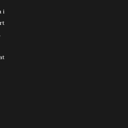
 i
rt
.
at