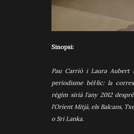
Sinopsi:
Pau Carrió i Laura Aubert 
periodisme bèl·lic: la corr
règim sirià l'any 2012 desp
l'Orient Mitjà, els Balcans, T
o Sri Lanka.