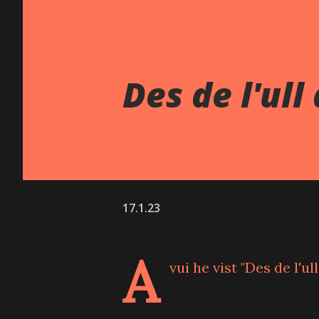
Des de l'ull
17.1.23
A
vui he vist "Des de l'ul