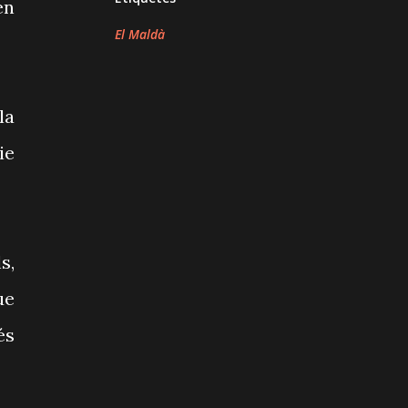
en
El Maldà
la
ie
s,
ue
és