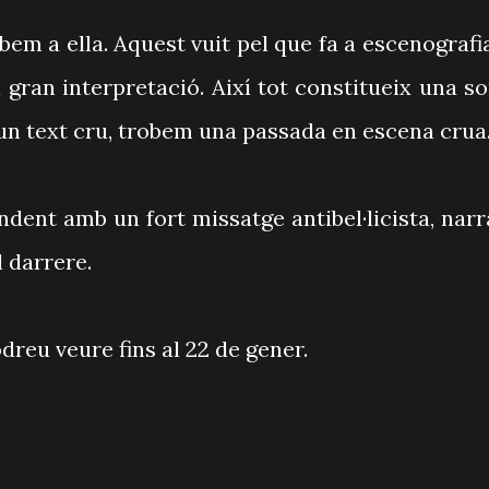
bem a ella. Aquest vuit pel que fa a escenografia
 gran interpretació. Així tot constitueix una so
'un text cru, trobem una passada en escena crua
ent amb un fort missatge antibel·licista, narr
l darrere.
reu veure fins al 22 de gener.