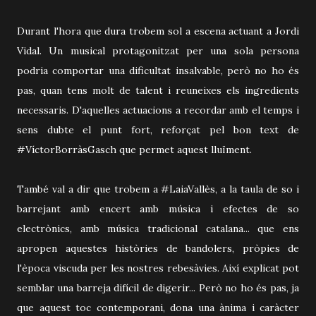
Durant l'hora que dura trobem sol a escena actuant a Jordi
Vidal. Un musical protagonitzat per una sola persona
podria comportar una dificultat insalvable, però no ho és
pas, quan tens molt de talent i reuneixes els ingredients
necessaris. D'aquelles actuacions a recordar amb el temps i
sens dubte el punt fort, reforçat pel bon text de
#VíctorBorràsGasch que permet aquest lluïment.
També val a dir que trobem a #LaiaVallès, a la taula de so i
barrejant amb encert amb música i efectes de so
electrònics, amb música tradicional catalana... que ens
apropen aquestes històries de bandolers, pròpies de
l'època viscuda per les nostres rebesàvies. Així explicat pot
semblar una barreja difícil de digerir... Però no ho és pas, ja
que aquest toc contemporani, dona una ànima i caràcter