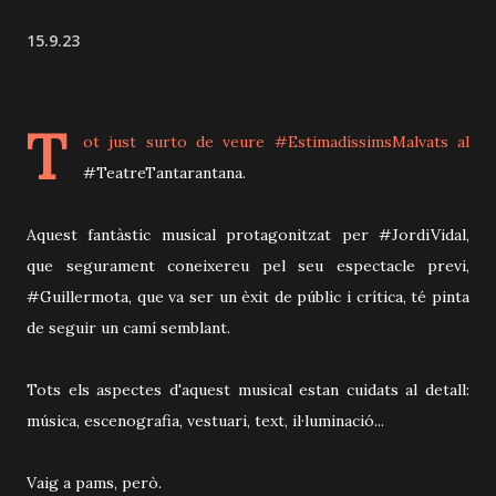
15.9.23
T
ot just surto de veure #EstimadíssimsMalvats al
#TeatreTantarantana.
Aquest fantàstic musical protagonitzat per #JordiVidal,
que segurament coneixereu pel seu espectacle previ,
#Guillermota, que va ser un èxit de públic i crítica, té pinta
de seguir un camí semblant.
Tots els aspectes d'aquest musical estan cuidats al detall:
música, escenografia, vestuari, text, il·luminació...
Vaig a pams, però.