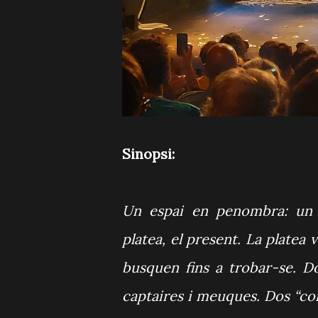
Sinopsi:
Un espai en penombra: un t
platea, el present. La platea 
busquen fins a trobar-se. D
captaires i meuques. Dos “com