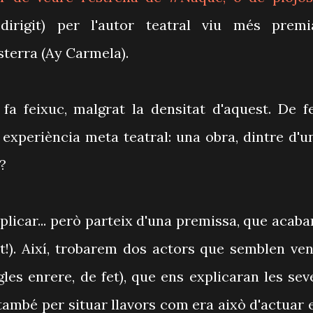
odirigit) per l'autor teatral viu més premi
terra (Ay Carmela).
 fa feixuc, malgrat la densitat d'aquest. De fe
experiència meta teatral: una obra, dintre d'u
i?
xplicar... però parteix d'una premissa, que acaba
it!). Així, trobarem dos actors que semblen ven
les enrere, de fet), que ens explicaran les sev
també per situar llavors com era això d'actuar 