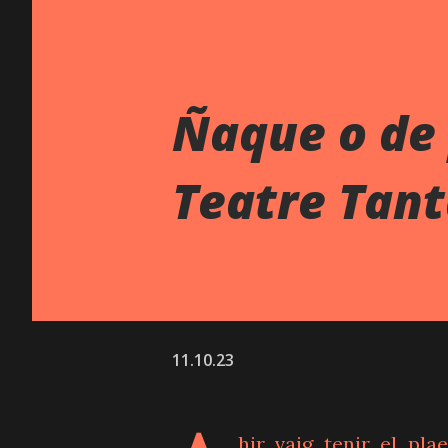
Ñaque o de 
Teatre Tan
11.10.23
hir vaig tenir el pl