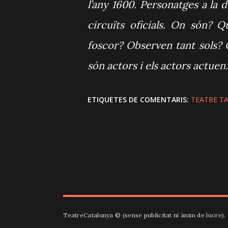
l’any 1600. Personatges a la d
circuïts oficials. On són? 
foscor? Observen tant sols? 
són actors i els actors actuen.
ETIQUETES DE COMENTARIS:
TEATRE T
TeatreCatalunya ©️ (sense publicitat ni ànim de lucre)