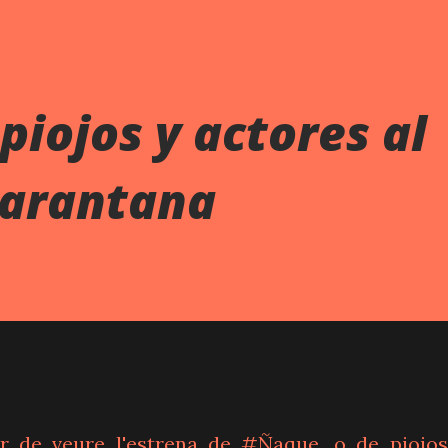
piojos y actores al
tarantana
aer de veure l'estrena de #Ñaque, o de piojos