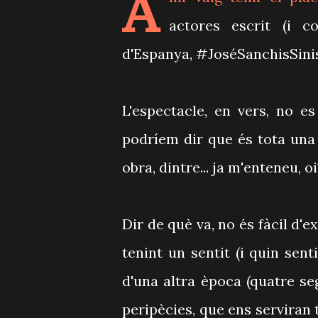
A
actores escrit (i c
d'Espanya, #JoséSanchisSinis
L'espectacle, en vers, no es
podríem dir que és tota una 
obra, dintre... ja m'enteneu, o
Dir de què va, no és fàcil d'e
tenint un sentit (i quin sent
d'una altra època (quatre seg
peripècies, que ens serviran 