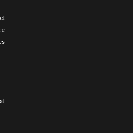
el
re
cs
al