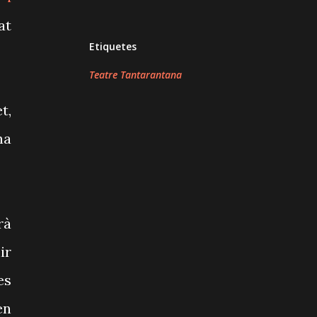
at
Etiquetes
Teatre Tantarantana
t,
na
rà
ir
es
en