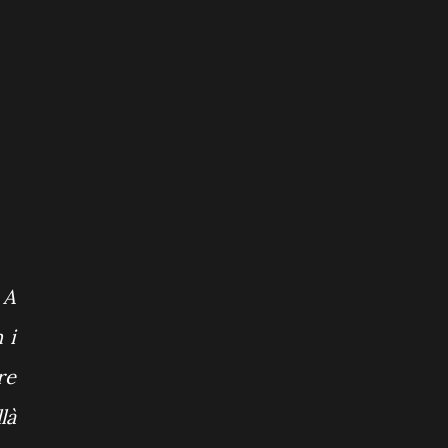
 A
 i
re
là