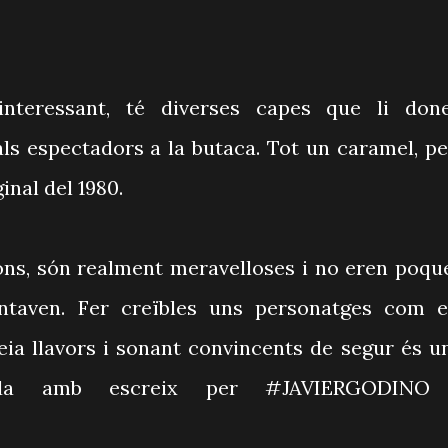
 interessant, té diverses capes que li don
ls espectadors a la butaca. Tot un caramel, pe
inal del 1980.
ions, són realment meravelloses i no eren poqu
taven. Fer creïbles uns personatges com e
eia llavors i sonant convincents de segur és u
rada amb escreix per #JAVIERGODINO