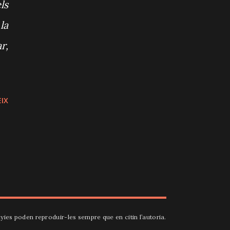
ls
la
r,
IX
yies poden reproduir-les sempre que en citin l’autoria.