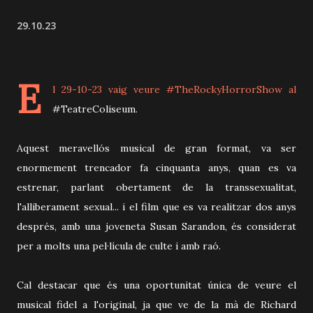
29.10.23
E
l 29-10-23 vaig veure #TheRockyHorrorShow al
#TeatreColiseum.
Aquest meravellós musical de gran format, va ser
enormement trencador fa cinquanta anys, quan es va
estrenar, parlant obertament de la transsexualitat,
l'alliberament sexual... i el film que es va realitzar dos anys
després, amb una joveneta Susan Sarandon, és considerat
per a molts una pel·lícula de culte i amb raó.
Cal destacar que és una oportunitat única de veure el
musical fidel a l'original, ja que ve de la mà de Richard