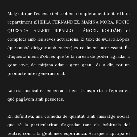
Malgrat que l'escenari el trobem completament buit, el bon
repartiment (SHEILA FERNÁNDEZ, MARINA MORA, ROCÍO
QUESADA, ALBERT RIBALLO i ÁNGEL ROLDÁN) el
completa amb les seves actuacions. El text de #CarolLópez
(que també dirigeix amb encert) és realment interessant. És
d'aquesta mena d'obres que té la raresa de poder agradar a
gent jove, de mitjana edat i gent gran... és a dir, tot un
producte intergeneracional.
La tria musical és encertada i ens transporta a l'època en
què pagàvem amb pessetes.
En definitiva, una comèdia de qualitat, amb missatge social,
que té la particularitat d'agradar tant els habituals del
teatre, com a la gent més esporàdica. Ara que s'apropa el