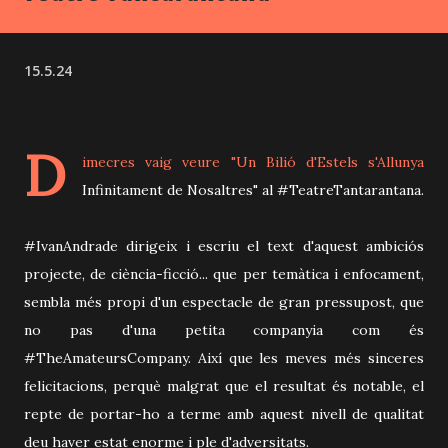
15.5.24
D
imecres vaig veure "Un Bilió d'Estels s'Allunya
Infinitament de Nosaltres" al #TeatreTantarantana.
#IvanAndrade dirigeix i escriu el text d'aquest ambiciós
projecte, de ciència-ficció... que per temàtica i enfocament,
sembla més propi d'un espectacle de gran pressupost, que
no pas d'una petita companyia com és
#TheAmateursCompany. Així que les meves més sinceres
felicitacions, perquè malgrat que el resultat és notable, el
repte de portar-ho a terme amb aquest nivell de qualitat
deu haver estat enorme i ple d'adversitats.