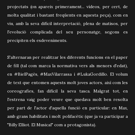
projectats (on apareix primerament... vídeos, per cert, de
molta qualitat i bastant freqüents en aquesta peça), com en
viu, amb la seva difícil interpretació, plena de matisos, per
l'evolució complicada del seu personatge, segons es
precipiten els esdeveniments.
S'alternaran per realitzar les diferents funcions en el paper
de fill (tal com marca la normativa vers als menors d'edat),
en #BielPagès, #MaxVilarrassa i #LukaGordillo. El volum
de text que entomen aquests molt joves actors, així com les
coreografies, fan difícil la seva tasca. Malgrat tot, en
l'estrena vaig poder veure que quedava molt ben resolta
per part de l'actor d'aquella funció en particular: en Max,
amb grans habilitats i molt polifacètic (que ja va participar a
"Billy Elliot. El Musical" com a protagonista).