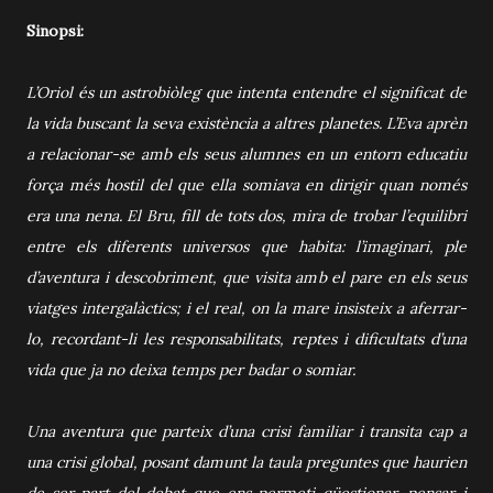
Sinopsi:
L’Oriol és un astrobiòleg que intenta entendre el significat de
la vida buscant la seva existència a altres planetes. L’Eva aprèn
a relacionar-se amb els seus alumnes en un entorn educatiu
força més hostil del que ella somiava en dirigir quan només
era una nena. El Bru, fill de tots dos, mira de trobar l’equilibri
entre els diferents universos que habita: l’imaginari, ple
d’aventura i descobriment, que visita amb el pare en els seus
viatges intergalàctics; i el real, on la mare insisteix a aferrar-
lo, recordant-li les responsabilitats, reptes i dificultats d’una
vida que ja no deixa temps per badar o somiar.
Una aventura que parteix d’una crisi familiar i transita cap a
una crisi global, posant damunt la taula preguntes que haurien
de ser part del debat que ens permeti qüestionar, pensar i