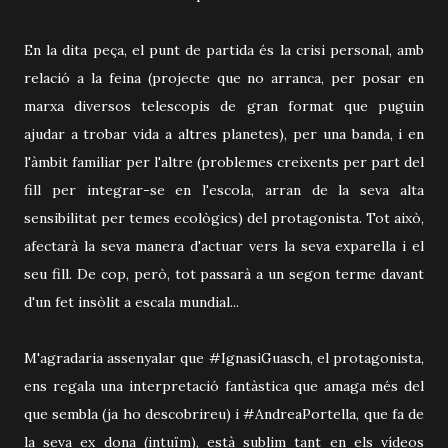
En la dita peça, el punt de partida és la crisi personal, amb
relació a la feina (projecte que no arranca, per posar en
marxa diversos telescopis de gran format que puguin
ajudar a trobar vida a altres planetes), per una banda, i en
l'àmbit familiar per l'altre (problemes creixents per part del
fill per integrar-se en l'escola, arran de la seva alta
sensibilitat per temes ecològics) del protagonista. Tot això,
afectarà la seva manera d'actuar vers la seva exparella i el
seu fill. De cop, però, tot passarà a un segon terme davant
d'un fet insòlit a escala mundial...
M'agradaria assenyalar que #IgnasiGuasch, el protagonista,
ens regala una interpretació fantàstica que amaga més del
que sembla (ja ho descobrireu) i #AndreaPortella, que fa de
la seva ex dona (intuïm), està sublim tant en els vídeos