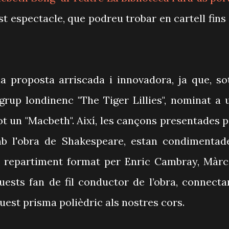
st espectacle, que podreu trobar en cartell fins 
 proposta arriscada i innovadora, ja que, so
grup londinenc "The Tiger Lillies", nominat a 
t un "Macbeth". Així, les cançons presentades p
mb l'obra de Shakespeare, estan condimentad
n repartiment format per Enric Cambray, Màrc
uests fan de fil conductor de l’obra, connecta
uest prisma polièdric als nostres cors.