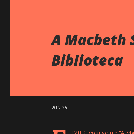
A Macbeth S
Biblioteca
20.2.25
l 20-2 vaig veure "A M