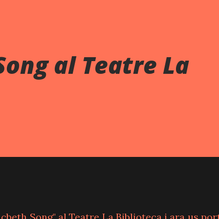
ong al Teatre La
acbeth Song" al Teatre La Biblioteca i ara us por