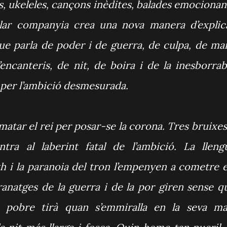
s, ukeleles, cançons inèdites, balades emocionan
gular companyia crea una nova manera d’explic
ue parla de poder i de guerra, de culpa, de ma
encanteris, de nit, de boira i de la inesborrab
per l’ambició desmesurada.
matar el rei per posar-se la corona. Tres bruixes 
tra al laberint fatal de l’ambició. La lleng
 i la paranoia del tron l’empenyen a cometre e
ranatges de la guerra i de la por giren sense q
, pobre tirà quan s’emmiralla en la seva ma