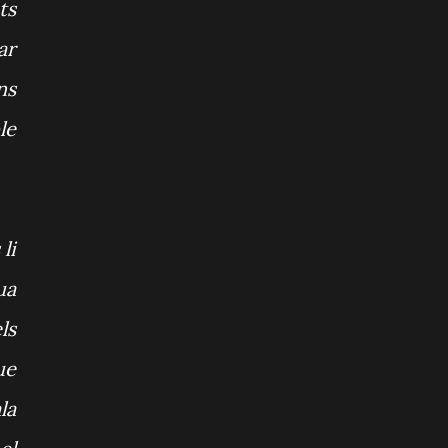
ts
ar
ns
le
li
ua
ls
ue
la