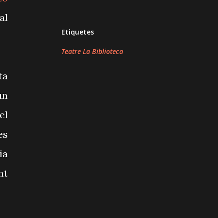
al
Etiquetes
Teatre La Biblioteca
ta
un
el
es
ia
nt