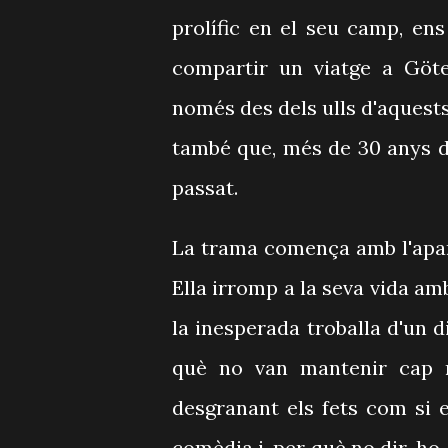
prolífic en el seu camp, en
compartir un viatge a Göte
només des dels ulls d'aquests
també que, més de 30 anys de
passat.
La trama comença amb l'apari
Ella irromp a la seva vida am
la inesperada troballa d'un d
què no van mantenir cap m
desgranant els fets com si e
comèdia i, per què no dir-ho, 