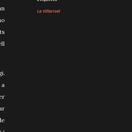
an
La Villarroel
ho
ts
ll
i.
 a
er
ar
de
 i