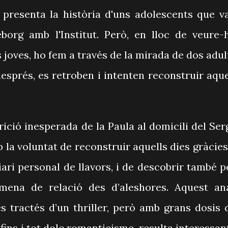
s presenta la història d'uns adolescents que v
borg amb l'Institut. Però, en lloc de veure-
 joves, ho fem a través de la mirada de dos adul
sprés, es retroben i intenten reconstruir aque
ció inesperada de la Paula al domicili del Serg
b la voluntat de reconstruir aquells dies gràcies
iari personal de llavors, i de descobrir també p
ena de relació des d’aleshores. Aquest an
s tractés d’un thriller, però amb grans dosis 
fins i tot dolç romanticisme, resulta interessant