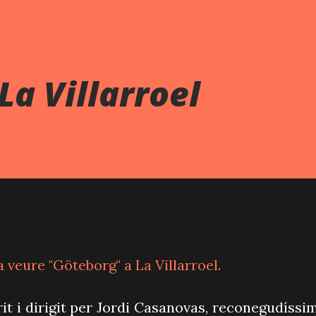
La Villarroel
a veure "Göteborg" a La Villarroel.
t i dirigit per Jordi Casanovas, reconegudíssim