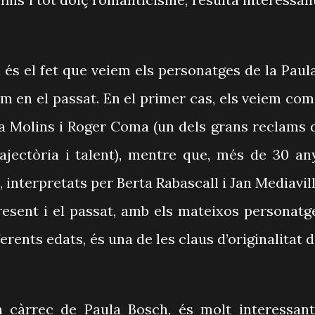
a és el fet que veiem els personatges de la Paula
om en el passat. En el primer cas, els veiem com
ia Molins i Roger Coma (un dels grans reclams 
rajectòria i talent), mentre que, més de 30 an
 interpretats per Berta Rabascall i Jan Mediavill
resent i el passat, amb els mateixos personatg
erents edats, és una de les claus d’originalitat d
 a càrrec de Paula Bosch, és molt interessant