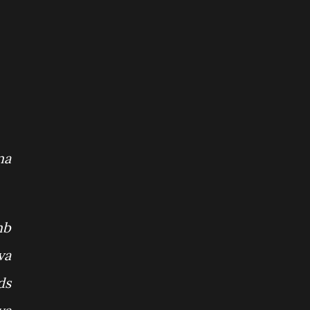
ma
mb
va
ds