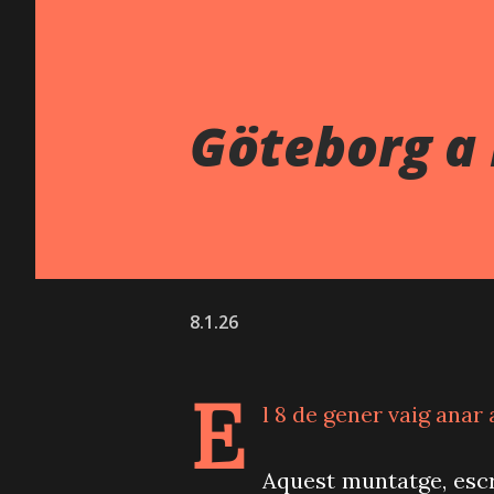
Göteborg a 
8.1.26
E
l 8 de gener vaig anar 
Aquest muntatge, escri