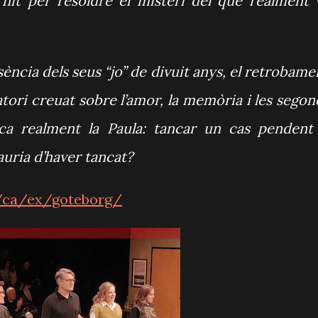
 nit per resoldre el misteri del que realment 
sència dels seus “jo” de divuit anys, el retrobame
tori creuat sobre l’amor, la memòria i les segon
sca realment la Paula: tancar un cas pendent
auria d’haver tancat?
t/ca/ex/goteborg/