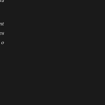
va
nt
es
 o