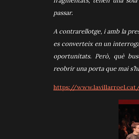
fragmentats, tenen una sola
passar.
A contrarellotge, i amb la pre
es converteix en un interroga
oportunitats. Però, què bu
reobrir una porta que mai s’h
https://www.lavillarroel.ca