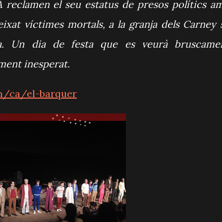
A reclamen el seu estatus de presos polítics a
ixat víctimes mortals, a la granja dels Carney 
ita. Un dia de festa que es veurà bruscame
ment inesperat.
om/ca/el-barquer