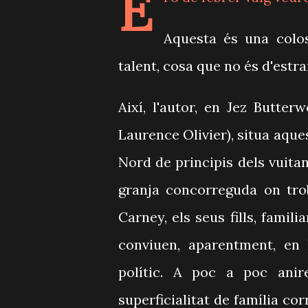
E
Aquesta és una colo
talent, cosa que no és d'estr
Així, l'autor, en Jez Butte
Laurence Olivier), situa aque
Nord de principis dels vuitant
granja concorreguda on tro
Carney, els seus fills, famil
conviuen, aparentment, en 
polític. A poc a poc ani
superficialitat de família co