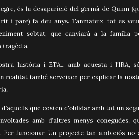
 negre, és la desaparició del germà de Quinn (q
it i pare) fa deu anys. Tanmateix, tot es veu
eniment sobtat, que canviarà a la família p
 tragèdia.
ostra història i ETA... amb aquesta i l'IRA, s
 en realitat també serveixen per explicar la nost
ria.
 d'aquells que costen d'oblidar amb tot un segu
 envoltades amb d'altres menys conegudes, q
. Fer funcionar. Un projecte tan ambiciós no 