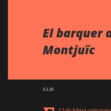
El barquer a
Montjuïc
3.2.26
l 3 de febrer vaig veur