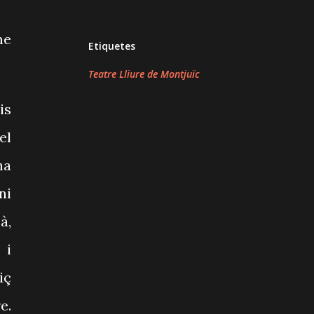
me
Etiquetes
Teatre Lliure de Montjuïc
is
el
na
ni
à,
 i
iç
e.