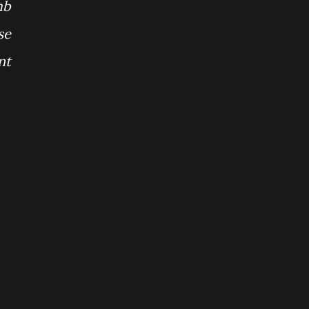
mb
se
nt