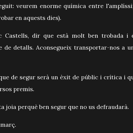
nseguit: veurem enorme química entre l'amplíss
robar en aquests dies).
c Castells, dir que està molt ben trobada i 
e de detalls. Aconsegueix transportar-nos a u
que de segur serà un èxit de públic i crítica i q
ersos premis.
ta joia perquè ben segur que no us defraudarà.
 març.