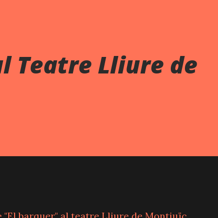
l Teatre Lliure de
e "El barquer" al teatre Lliure de Montjuïc.