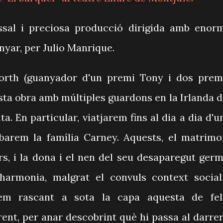
ssal i preciosa producció dirigida amb enor
anyar, per Julio Manrique.
rworth (guanyador d'un premi Tony i dos prem
sta obra amb múltiples guardons en la Irlanda d
a. En particular, viatjarem fins al dia a dia d'u
barem la família Carney. Aquests, el matrimo
iars, i la dona i el nen del seu desaparegut germ
harmonia, malgrat el convuls context social
rem rascant a sota la capa aquesta de fel
rrent, per anar descobrint què hi passa al darrer