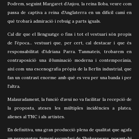
Podrem, seguint Margaret d’Anjou, la reina lloba, veure com
passa de captiva a reina d'Anglaterra en un difícil camí en
què trobarà admiració i rebuig a parts iguals.
Cal dir que el llenguatge o fins i tot el vestuari són propis
de l'època... vestuari que, per cert, cal destacar i que és
responsabilitat d'Adriana Parra. Tanmateix, trobarem en
contraposició una il·luminació moderna i contemporània,
així com una escenografia pròpia de la Berlín industrial, que
fan un contrast enorme amb què es veu per una banda i per
l'altra.
Malauradament, la funció d’avui no va facilitar la recepció de
la proposta, ateses les múltiples incidències a platea,
alienes al TNC i als artistes.
En definitiva, una gran producció plena de qualitat que agafa
un personatge femení secundari de Shakespeare, posant-hi