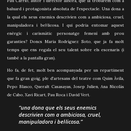
Pau Carrió, autor i director alhora, que la trobarem com a
baluard i protagonista absoluta de l'espectacle. Una dona a
la qual els seus enemics descrivien com a ambiciosa, cruel,
manipuladora i bel·licosa. I qui podria entomar aquest
enèrgic i carismàtic personatge femení amb prou
garanties? Doncs Maria Rodríguez Soto, que ja fa molt
temps que ens regala el seu talent sobre els escenaris (i
també a la pantalla gran).
Ho fa, de fet, molt ben acompanyada per un repartiment
que fa gran goig, ple d'artesans del teatre com Quim Àvila,
Pepo Blasco, Queralt Casasayas, Josep Julien, Ana Nicolás
de Cabo, Xavi Ricart, Pau Roca i David Vert.
una dona que els seus enemics
descrivien com a ambiciosa, cruel,
manipuladora i bel·licosa.